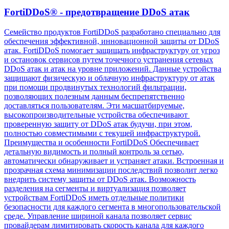
FortiDDoS® - предотвращение DDoS атак
Семейство продуктов FortiDDoS разработано специально для
обеспечения эффективной, инновационной защиты от DDoS
атак. FortiDDoS помогает защищать инфраструктуру от угроз
и остановок сервисов путем точечного устранения сетевых
DDoS атак и атак на уровне приложений. Данные устройства
защищают физическую и облачную инфраструктуру от атак
при помощи продвинутых технологий фильтрации,
позволяющих полезным данным беспрепятственно
доставляться пользователям. Эти масшатбируемые,
высокопроизводительные устройства обеспечивают
проверенную защиту от DDoS атак будучи, при этом,
полностью совместимыми с текущей инфраструктурой.
Преимущества и особенности FortiDDoS Обеспечивает
детальную видимость и полный контроль за сетью,
автоматически обнаруживает и устраняет атаки. Встроенная и
прозрачная схема минимизации последствий позволит легко
внедрить систему защиты от DDoS атак. Возможность
разделения на сегменты и виртуализация позволяет
устройствам FortiDDoS иметь отдельные политики
безопасности для каждого сегмента в многопользовательской
среде. Управление шириной канала позволяет сервис
провайдерам лимитировать скорость канала для каждого