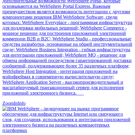
дополнительные возможности WebSphere Portal, которые
основываются на WebSphere Portal Express. Важным
преимуществом является возможность интеграции с другими
компонентами решения IBM WebSphere Software, среди
которых: WebSphere Everyplace - программная инфраструктура
для поддержки мобильных решений; WebSphere Commerce -
мощное решение для построения приложений электронной
коммерции B2B и B2C; WebSphere Studio - профессиональные
средства разработки, основанные на общей инструментальной
среде; WebSphere Business Integration - гибкая инфраструктура
для интеграции приложений; WebSphere MQ - решение для
обмена информацией посредством гарантированной доставки
сообщений, поддерживающее более 35 различных платформ;
WebSphere Host Integration - интеграция приложений на
мэйнфреймах в современную вычислительную среду;
WebSphere Application Server - высокопроизводительный и
масштабируемый транзакционный сервер для исполнения
приложений электронного бизнеса.
ZoomIn
Info