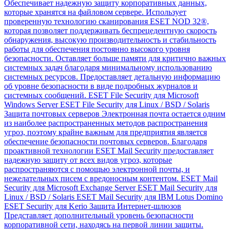
Обеспечивает надежную защиту корпоративных данных,
которые хранятся на файловом сервере. Использует
проверенную технологию сканирования ESET NOD 32®,
которая позволяет поддерживать беспрецедентную скорость
обнаружения, высокую производительность и стабильность
работы для обеспечения постоянно высокого уровня
безопасности. Оставляет больше памяти для критично важных
системных задач благодаря минимальному использованию
системных ресурсов. Предоставляет детальную информацию
об уровне безопасности в виде подробных журналов и
системных сообщений. ESET File Security для Microsoft
Windows Server ESET File Security для Linux / BSD / Solaris
Защита почтовых серверов Электронная почта остается одним
из наиболее распространенных методов распространения
угроз, поэтому крайне важным для предприятия является
обеспечение безопасности почтовых серверов. Благодаря
проактивной технологии ESET Mail Security предоставляет
надежную защиту от всех видов угроз, которые
распространяются с помощью электронной почты, и
нежелательных писем с вредоносным контентом. ESET Mail
Security для Microsoft Exchange Server ESET Mail Security для
Linux / BSD / Solaris ESET Mail Security для IBM Lotus Domino
ESET Security для Kerio Защита Интернет-шлюзов
Представляет дополнительный уровень безопасности
корпоративной сети, находясь на первой линии защиты.