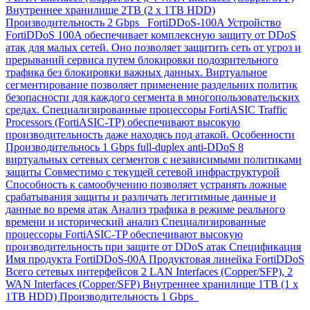
Внутреннее хранилище 2TB (2 x 1TB HDD)
Производительность 2 Gbps FortiDDoS-100A Устройство
FortiDDoS 100A обеспечивает комплексную защиту от DDoS
атак для малых сетей. Оно позволяет защитить сеть от угроз и
прерываний сервиса путем блокировки подозрительного
трафика без блокировки важных данных. Виртуальное
сегментирование позволяет применение раздельних политик
безопасности для каждого сегмента в многопользовательских
средах. Специализированные процессоры FortiASIC Traffic
Processors (FortiASIC-TP) обеспечивают высокую
производительность даже находясь под атакой. Особенности
Производительнось 1 Gbps full-duplex anti-DDoS 8
виртуальных сетевых сегментов с независимыми политиками
защиты Совместимо с текущей сетевой инфраструктурой
Способность к самообучению позволяет устранять ложные
срабатывания защиты и различать легитимные данные и
данные во время атак Анализ трафика в режиме реального
времени и исторический анализ Специализированные
процессоры FortiASIC-TP обеспечивают высокую
производительность при защите от DDoS атак Спецификация
Имя продукта FortiDDoS-00A Продуктовая линейка FortiDDoS
Всего сетевых интерфейсов 2 LAN Interfaces (Copper/SFP), 2
WAN Interfaces (Copper/SFP) Внутреннее хранилище 1TB (1 x
1TB HDD) Производительность 1 Gbps