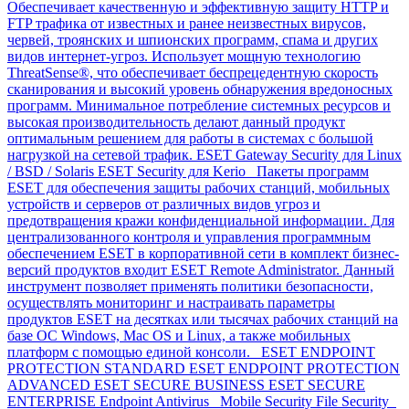
Обеспечивает качественную и эффективную защиту HTTP и
FTP трафика от известных и ранее неизвестных вирусов,
червей, троянских и шпионских программ, спама и других
видов интернет-угроз. Использует мощную технологию
ThreatSense®, что обеспечивает беспрецедентную скорость
сканирования и высокий уровень обнаружения вредоносных
программ. Минимальное потребление системных ресурсов и
высокая производительность делают данный продукт
оптимальным решением для работы в системах с большой
нагрузкой на сетевой трафик. ESET Gateway Security для Linux
/ BSD / Solaris ESET Security для Kerio Пакеты программ
ESET для обеспечения защиты рабочих станций, мобильных
устройств и серверов от различных видов угроз и
предотвращения кражи конфиденциальной информации. Для
централизованного контроля и управления программным
обеспечением ESET в корпоративной сети в комплект бизнес-
версий продуктов входит ESET Remote Administrator. Данный
инструмент позволяет применять политики безопасности,
осуществлять мониторинг и настраивать параметры
продуктов ESET на десятках или тысячах рабочих станций на
базе ОС Windows, Mac OS и Linux, а также мобильных
платформ с помощью единой консоли. ESET ENDPOINT
PROTECTION STANDARD ESET ENDPOINT PROTECTION
ADVANCED ESET SECURE BUSINESS ESET SECURE
ENTERPRISE Endpoint Antivirus Mobile Security File Security