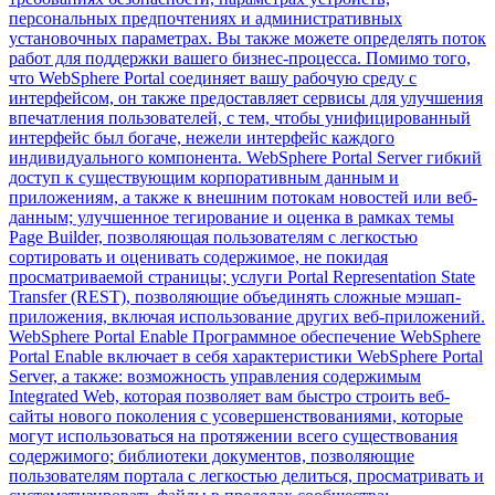
персональных предпочтениях и административных
установочных параметрах. Вы также можете определять поток
работ для поддержки вашего бизнес-процесса. Помимо того,
что WebSphere Portal соединяет вашу рабочую среду с
интерфейсом, он также предоставляет сервисы для улучшения
впечатления пользователей, с тем, чтобы унифицированный
интерфейс был богаче, нежели интерфейс каждого
индивидуального компонента. WebSphere Portal Server гибкий
доступ к существующим корпоративным данным и
приложениям, а также к внешним потокам новостей или веб-
данным; улучшенное тегирование и оценка в рамках темы
Page Builder, позволяющая пользователям с легкостью
сортировать и оценивать содержимое, не покидая
просматриваемой страницы; услуги Portal Representation State
Transfer (REST), позволяющие объединять сложные мэшап-
приложения, включая использование других веб-приложений.
WebSphere Portal Enable Программное обеспечение WebSphere
Portal Enable включает в себя характеристики WebSphere Portal
Server, а также: возможность управления содержимым
Integrated Web, которая позволяет вам быстро строить веб-
сайты нового поколения с усовершенствованиями, которые
могут использоваться на протяжении всего существования
содержимого; библиотеки документов, позволяющие
пользователям портала с легкостью делиться, просматривать и