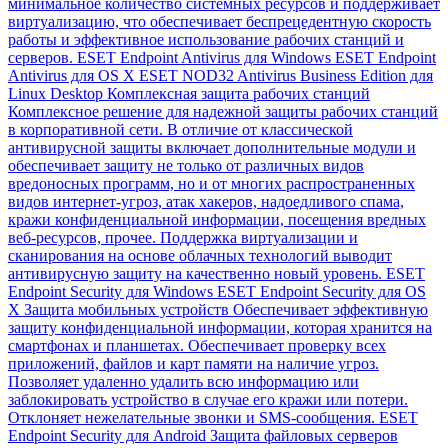
минимальное количество системных ресурсов и поддерживает
виртуализацию, что обеспечивает беспрецедентную скорость
работы и эффективное использование рабочих станций и
серверов. ESET Endpoint Antivirus для Windows ESET Endpoint
Antivirus для OS X ESET NOD32 Antivirus Business Edition для
Linux Desktop Комплексная защита рабочих станций
Комплексное решение для надежной защиты рабочих станций
в корпоративной сети. В отличие от классической
антивирусной защиты включает дополнительные модули и
обеспечивает защиту не только от различных видов
вредоносных программ, но и от многих распространенных
видов интернет-угроз, атак хакеров, надоедливого спама,
кражи конфиденциальной информации, посещения вредных
веб-ресурсов, прочее. Поддержка виртуализации и
сканирования на основе облачных технологий выводит
антивирусную защиту на качественно новый уровень. ESET
Endpoint Security для Windows ESET Endpoint Security для OS
X Защита мобильных устройств Обеспечивает эффективную
защиту конфиденциальной информации, которая хранится на
смартфонах и планшетах. Обеспечивает проверку всех
приложений, файлов и карт памяти на наличие угроз.
Позволяет удаленно удалить всю информацию или
заблокировать устройство в случае его кражи или потери.
Отклоняет нежелательные звонки и SMS-сообщения. ESET
Endpoint Security для Android Защита файловых серверов