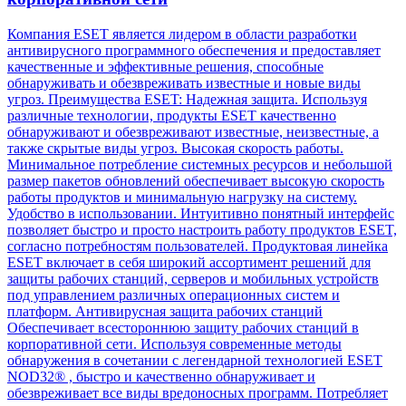
Компания ESET является лидером в области разработки
антивирусного программного обеспечения и предоставляет
качественные и эффективные решения, способные
обнаруживать и обезвреживать известные и новые виды
угроз. Преимущества ESET: Надежная защита. Используя
различные технологии, продукты ESET качественно
обнаруживают и обезвреживают известные, неизвестные, а
также скрытые виды угроз. Высокая скорость работы.
Минимальное потребление системных ресурсов и небольшой
размер пакетов обновлений обеспечивает высокую скорость
работы продуктов и минимальную нагрузку на систему.
Удобство в использовании. Интуитивно понятный интерфейс
позволяет быстро и просто настроить работу продуктов ESET,
согласно потребностям пользователей. Продуктовая линейка
ESET включает в себя широкий ассортимент решений для
защиты рабочих станций, серверов и мобильных устройств
под управлением различных операционных систем и
платформ. Антивирусная защита рабочих станций
Обеспечивает всестороннюю защиту рабочих станций в
корпоративной сети. Используя современные методы
обнаружения в сочетании с легендарной технологией ESET
NOD32® , быстро и качественно обнаруживает и
обезвреживает все виды вредоносных программ. Потребляет