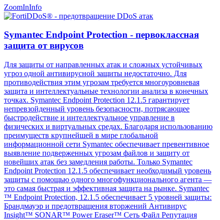
ZoomIn
Info
Symantec Endpoint Protection - первоклассная
защита от вирусов
Для защиты от направленных атак и сложных устойчивых
угроз одной антивирусной защиты недостаточно. Для
противодействия этим угрозам требуется многоуровневая
защита и интеллектуальные технологии анализа в конечных
точках. Symantec Endpoint Protection 12.1.5 гарантирует
непревзойденный уровень безопасности, потрясающее
быстродействие и интеллектуальное управление в
физических и виртуальных средах. Благодаря использованию
преимуществ крупнейшей в мире глобальной
информационной сети Symantec обеспечивает превентивное
выявление подверженных угрозам файлов и защиту от
новейших атак без замедления работы. Только Symantec
Endpoint Protection 12.1.5 обеспечивает необходимый уровень
защиты с помощью одного многофункционального агента —
это самая быстрая и эффективная защита на рынке. Symantec
™ Endpoint Protection, 12.1.5 обеспечивает 5 уровней защиты:
Брандмауэр и предотвращения вторжений Антивирус
Insight™ SONAR™ Power Eraser™ Сеть Файл Репутация