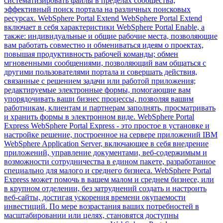
систематизировать файлы в пределах сообщества;
эффективный поиск портала на различных поисковых
ресурсах. WebSphere Portal Extend WebSphere Portal Extend
включает в себя характеристики WebSphere Portal Enable, а
также: индивидуальные и общие рабочие места, позволяющие
вам работать совместно и обмениваться идеям о проектах,
повышая продуктивность рабочей команды; обмен
мгновенными сообщениями, позволяющий вам общаться с
другими пользователями портала и совершать действия,
связанные с решением задачи или работой приложения;
редактируемые электронные формы, помогающие вам
упорядочивать ваши бизнес процессы, позволяя вашим
работникам, клиентам и партнерам заполнять, просматривать
и хранить формы в электронном виде. WebSphere Portal
Express WebSphere Portal Express - это простое в установке и
настройке решение, построенное на сервере приложений IBM
WebSphere Application Server, включающее в себя внедрение
приложений, управление документами, веб-содержимым и
возможности сотрудничества в едином пакете, разработанное
специально для малого и среднего бизнеса. WebSphere Portal
Express может помочь в вашем малом и среднем бизнесе, или
в крупном отделении, без затруднений создать и настроить
веб-сайты, достигая ускорения времени окупаемости
инвестиций. По мере возрастания ваших потребностей в
масштабировании или целях, становятся доступны