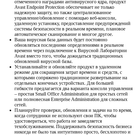
отмеченного наградами антивирусного ядра, продукт
Avast Endpoint Protection обеспечивает не только
надежную защиту, но также централизованное
управление/обновление с помощью веб-консоли,
удаленную установку, предоставление предупреждений
системы безопасности в реальном времени, плановое
автоматическое сканирование и многое другое.
Ваша вирусная база данных будет постоянно
обновляться последними определениями в реальном
времени через подключение к Вирусной Лаборатории
Avast вместо того, чтобы дожидаться традиционных
обновлений вирусной базы.
Устанавливайте и обновляйте продукт в удаленном
режиме для сокращения затрат времени и средств, с
которыми сопряжено традиционное развертывание на
отдельных конечных устройствах. Для большей
гибкости предлагается два варианта консоли управления
– простая Small Office Administration для простых сетей
или полновесная Enterprise Administration для сложных
сетей.
Планируйте проверки, обновления и задачи на то время,
когда сотрудники не используют свои ПК, чтобы
удостовериться, что работа не замедляется
техобслуживанием. Поддерживать безопасность бизнеса
никогда не было так интуитивно просто, бесхлопотно и