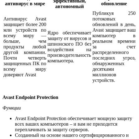
эффективный,
антивирус в мире
обновление
автономный
Публикуя 250
Антивирус Avast
потоковых
защищает более 200
обновлений в день,
млн устройств по
Avast защищает ваш
Ядро обеспечивает
всему миру —
компьютер в
защиту от вирусов и
больше, чем
реальном времени
шпионского ПО без
продукты любой
за счет
воздействия на
другой компании.
распределенного
производительность
Почти четверть
последних угроз,
компьютера.
защищенных ПК по
обнаруженных
всему миру
десятками
доверяют Avast
миллионов
устройств.
Avast Endpoint Protection
Функции
Avast Endpoint Protection обеспечивает мощную защиту
всех ваших компьютеров – и вам не приходится
переплачивать за защиту серверов.
Созданный на основе нашего сертифицированного и