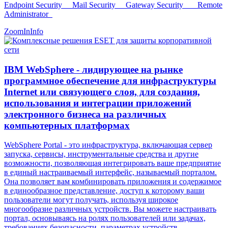
Endpoint Security Mail Security Gateway Security Remote
Administrator
ZoomIn
Info
IBM WebSphere - лидирующее на рынке
программное обеспечение для инфраструктуры
Internet или связующего слоя, для создания,
использования и интеграции приложений
электронного бизнеса на различных
компьютерных платформах
WebSphere Portal - это инфраструктура, включающая сервер
запуска, сервисы, инструментальные средства и другие
возможности, позволяющая интегрировать ваше предприятие
в единый настраиваемый интерфейс, называемый порталом.
Она позволяет вам комбинировать приложения и содержимое
в единообразное представление, доступ к которому ваши
пользователи могут получать, используя широкое
многообразие различных устройств. Вы можете настраивать
портал, основываясь на ролях пользователей или задачах,
требованиях безопасности, параметрах устройств,