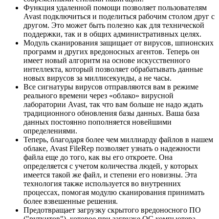
Функция удаленной помощи позволяет пользователям
Avast подключиться и поделиться рабочим столом друг с
другом. Это может быть полезно как для технической
поддержки, так и в общих административных целях.
Модуль сканирования защищает от вирусов, шпионских
программ и других вредоносных агентов. Теперь он
имеет новый алгоритм на основе искусственного
интеллекта, который позволяет обрабатывать данные
новых вирусов за миллисекунды, а не часы.
Все сигнатуры вирусов отправляются вам в режиме
реального времени через «облако» вирусной
лаборатории Avast, так что вам больше не надо ждать
традиционного обновления базы данных. Ваша база
данных постоянно пополняется новейшими
определениями.
Теперь, благодаря более чем миллиарду файлов в нашем
облаке, Avast FileRep позволяет узнать о надежности
файла еще до того, как вы его откроете. Она
определяется с учетом количества людей, у которых
имеется такой же файл, и степени его новизны. Эта
технология также используется во внутренних
процессах, помогая модулю сканирования принимать
более взвешенные решения.
Предотвращает загрузку скрытого вредоносного ПО
("руткитов"), которое при загрузке ОС компьютера