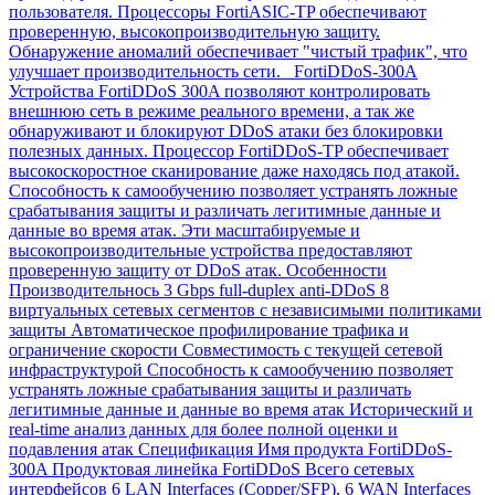
пользователя. Процессоры FortiASIC-TP обеспечивают
проверенную, высокопроизводительную защиту.
Обнаружение аномалий обеспечивает "чистый трафик", что
улучшает производительность сети. FortiDDoS-300A
Устройства FortiDDoS 300A позволяют контролировать
внешнюю сеть в режиме реального времени, а так же
обнаруживают и блокируют DDoS атаки без блокировки
полезных данных. Процессор FortiDDoS-TP обеспечивает
высокоскоростное сканирование даже находясь под атакой.
Способность к самообучению позволяет устранять ложные
срабатывания защиты и различать легитимные данные и
данные во время атак. Эти масштабируемые и
высокопроизводительные устройства предоставляют
проверенную защиту от DDoS атак. Особенности
Производительнось 3 Gbps full-duplex anti-DDoS 8
виртуальных сетевых сегментов с независимыми политиками
защиты Автоматическое профилирование трафика и
ограничение скорости Совместимость с текущей сетевой
инфраструктурой Способность к самообучению позволяет
устранять ложные срабатывания защиты и различать
легитимные данные и данные во время атак Исторический и
real-time анализ данных для более полной оценки и
подавления атак Спецификация Имя продукта FortiDDoS-
300A Продуктовая линейка FortiDDoS Всего сетевых
интерфейсов 6 LAN Interfaces (Copper/SFP), 6 WAN Interfaces