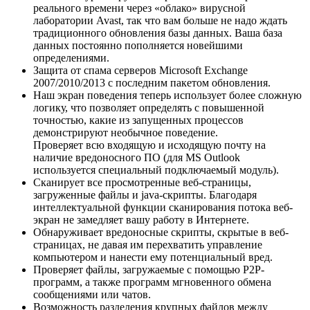
реального времени через «облако» вирусной
лаборатории Avast, так что вам больше не надо ждать
традиционного обновления базы данных. Ваша база
данных постоянно пополняется новейшими
определениями.
Защита от спама серверов Microsoft Exchange
2007/2010/2013 с последним пакетом обновления.
Наш экран поведения теперь использует более сложную
логику, что позволяет определять с повышенной
точностью, какие из запущенных процессов
демонстрируют необычное поведение.
Проверяет всю входящую и исходящую почту на
наличие вредоносного ПО (для MS Outlook
используется специальный подключаемый модуль).
Сканирует все просмотренные веб-страницы,
загруженные файлы и java-скрипты. Благодаря
интеллектуальной функции сканирования потока веб-
экран не замедляет вашу работу в Интернете.
Обнаруживает вредоносные скрипты, скрытые в веб-
страницах, не давая им перехватить управление
компьютером и нанести ему потенциальный вред.
Проверяет файлы, загружаемые с помощью P2P-
программ, а также программ мгновенного обмена
сообщениями или чатов.
Возможность разделения крупных файлов между