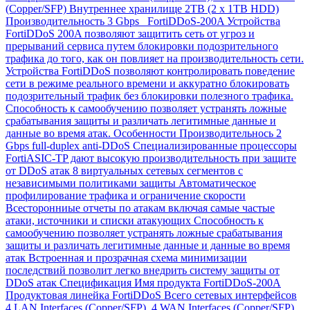
(Copper/SFP) Внутреннее хранилище 2TB (2 x 1TB HDD)
Производительность 3 Gbps FortiDDoS-200A Устройства
FortiDDoS 200A позволяют защитить сеть от угроз и
прерываний сервиса путем блокировки подозрительного
трафика до того, как он повлияет на производительность сети.
Устройства FortiDDoS позволяют контролировать поведение
сети в режиме реального времени и аккуратно блокировать
подозрительный трафик без блокировки полезного трафика.
Способность к самообучению позволяет устранять ложные
срабатывания защиты и различать легитимные данные и
данные во время атак. Особенности Производительнось 2
Gbps full-duplex anti-DDoS Специализированные процессоры
FortiASIC-TP дают высокую производительность при защите
от DDoS атак 8 виртуальных сетевых сегментов с
независимыми политиками защиты Автоматическое
профилирование трафика и ограничение скорости
Всесторонниые отчеты по атакам включая самые частые
атаки, источники и списки атакующих Способность к
самообучению позволяет устранять ложные срабатывания
защиты и различать легитимные данные и данные во время
атак Встроенная и прозрачная схема минимизации
последствий позволит легко внедрить систему защиты от
DDoS атак Спецификация Имя продукта FortiDDoS-200A
Продуктовая линейка FortiDDoS Всего сетевых интерфейсов
4 LAN Interfaces (Copper/SFP), 4 WAN Interfaces (Copper/SFP)